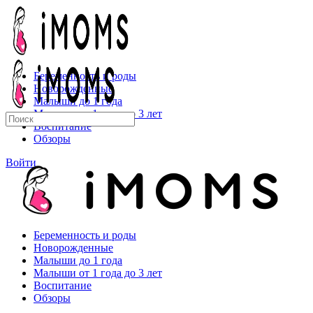
Toggle
Side
Panel
Беременность и роды
Новорожденные
Малыши до 1 года
Малыши от 1 года до 3 лет
Искать:
Воспитание
Обзоры
More
Войти
options
Беременность и роды
Новорожденные
Малыши до 1 года
Малыши от 1 года до 3 лет
Воспитание
Обзоры