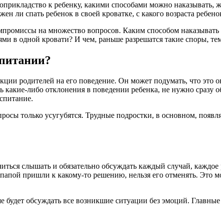
оприкладство к ребенку, какими способами можно наказывать, жа
ен ли спать ребенок в своей кроватке, с какого возраста ребен
омпромиссы на множество вопросов. Каким способом наказывать
ями в одной кровати? И чем, раньше разрешатся такие споры, тем
спитании?
ции родителей на его поведение. Он может подумать, что это он
 какие-либо отклонения в поведении ребенка, не нужно сразу об
оспитание.
опросы только усугубятся. Трудные подростки, в основном, появля
учиться слышать и обязательно обсуждать каждый случай, каждое
 папой пришли к какому-то решению, нельзя его отменять. Это м
 будет обсуждать все возникшие ситуации без эмоций. Главные