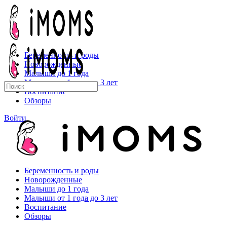
Toggle
Side
Panel
Беременность и роды
Новорожденные
Малыши до 1 года
Малыши от 1 года до 3 лет
Искать:
Воспитание
Обзоры
More
Войти
options
Беременность и роды
Новорожденные
Малыши до 1 года
Малыши от 1 года до 3 лет
Воспитание
Обзоры