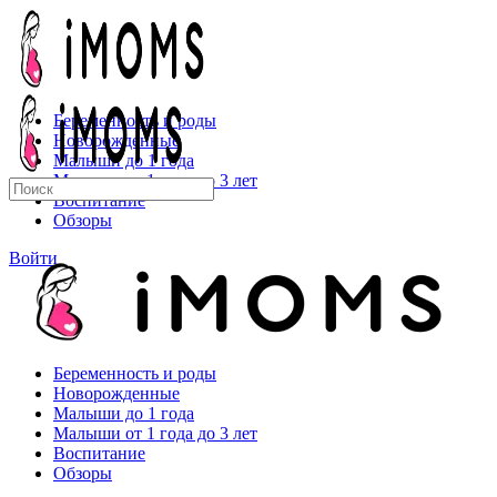
Toggle
Side
Panel
Беременность и роды
Новорожденные
Малыши до 1 года
Малыши от 1 года до 3 лет
Искать:
Воспитание
Обзоры
More
Войти
options
Беременность и роды
Новорожденные
Малыши до 1 года
Малыши от 1 года до 3 лет
Воспитание
Обзоры